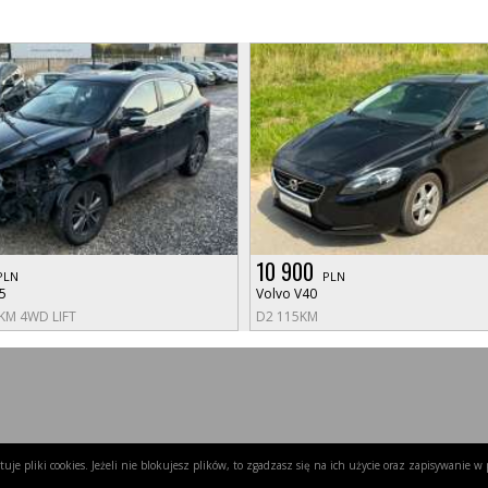
10 900
PLN
PLN
5
Volvo V40
6KM 4WD LIFT
D2 115KM
uje pliki cookies. Jeżeli nie blokujesz plików, to zgadzasz się na ich użycie oraz zapisywanie 