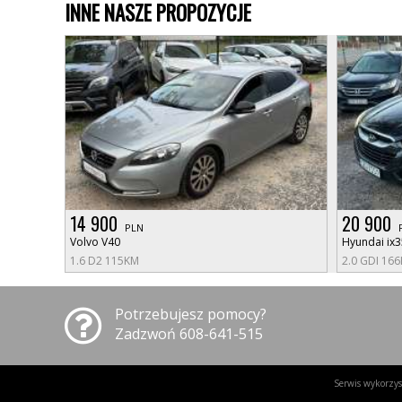
INNE NASZE PROPOZYCJE
14 900
20 900
PLN
Volvo V40
Hyundai ix3
1.6 D2 115KM
2.0 GDI 16
Potrzebujesz pomocy?
Zadzwoń 608-641-515
Serwis wykorzyst