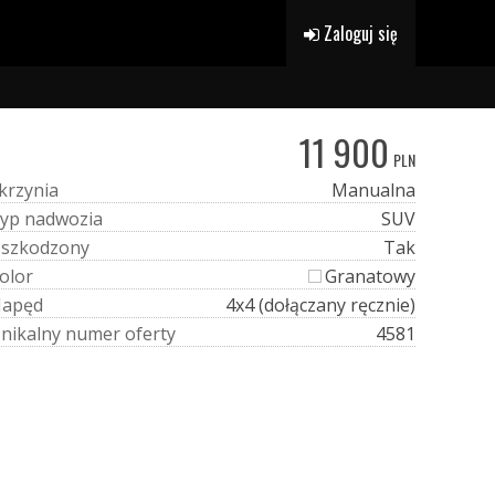
Zaloguj się
11 900
PLN
k
r
z
y
n
i
a
Manualna
y
p
n
a
d
w
o
z
i
a
SUV
U
s
z
k
o
d
z
o
n
y
Tak
o
l
o
r
Granatowy
N
a
p
ę
d
4x4 (dołączany ręcznie)
U
n
i
k
a
l
n
y
n
u
m
e
r
o
f
e
r
t
y
4581