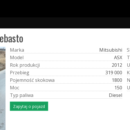
ebasto
M
a
r
k
a
Mitsubishi
S
M
o
d
e
l
ASX
T
R
o
k
p
r
o
d
u
k
c
j
i
2012
P
r
z
e
b
i
e
g
319 000
K
P
o
j
e
m
n
o
ś
ć
s
k
o
k
o
w
a
1800
M
o
c
150
T
y
p
p
a
l
i
w
a
Diesel
Zapytaj o pojazd