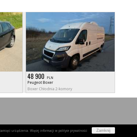
48 900
PLN
Peugeot Boxer
Boxer Chłodnia 2-komory
Zamknij
w pamięci urządzenia. Więcej informacji w
polityce prywatności