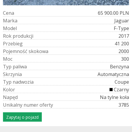
C
e
n
a
65 900.00 PLN
M
a
r
k
a
Jaguar
M
o
d
e
l
F-Type
R
o
k
p
r
o
d
u
k
c
j
i
2017
P
r
z
e
b
i
e
g
41 200
P
o
j
e
m
n
o
ś
ć
s
k
o
k
o
w
a
2000
M
o
c
300
T
y
p
p
a
l
i
w
a
Benzyna
S
k
r
z
y
n
i
a
Automatyczna
T
y
p
n
a
d
w
o
z
i
a
Coupe
K
o
l
o
r
Czarny
N
a
p
ę
d
Na tylne koła
U
n
i
k
a
l
n
y
n
u
m
e
r
o
f
e
r
t
y
3785
Zapytaj o pojazd