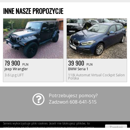
INNE NASZE PROPOZYCJE
79 900
39 900
PLN
PLN
Jeep Wrangler
BMW Seria 1
3.6 Lpg LIFT
118I Automat Virtual Cockpit Salon
Polska
Potrzebujesz pomocy?
Zadzwoń 608-641-515
Serwis wykorzystuje pliki cookies. Jeżeli nie blokujesz plików, to
Zamknij
zgadzasz się na ich użycie oraz zapisywanie w pamięci urządzenia.