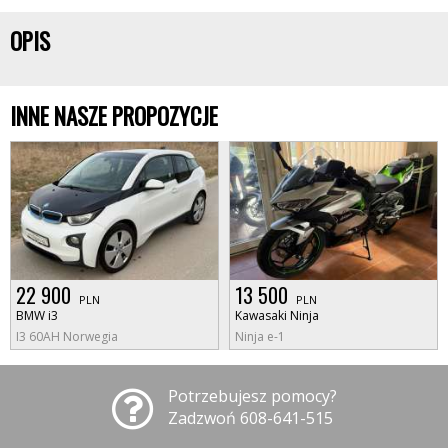
OPIS
INNE NASZE PROPOZYCJE
22 900
13 500
PLN
PLN
BMW i3
Kawasaki Ninja
I3 60AH Norwegia
Ninja e-1
Potrzebujesz pomocy?
Zadzwoń 608-641-515