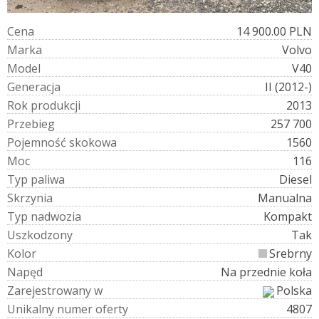
C
e
n
a
14 900.00 PLN
M
a
r
k
a
Volvo
M
o
d
e
l
V40
G
e
n
e
r
a
c
j
a
II (2012-)
R
o
k
p
r
o
d
u
k
c
j
i
2013
P
r
z
e
b
i
e
g
257 700
P
o
j
e
m
n
o
ś
ć
s
k
o
k
o
w
a
1560
M
o
c
116
T
y
p
p
a
l
i
w
a
Diesel
S
k
r
z
y
n
i
a
Manualna
T
y
p
n
a
d
w
o
z
i
a
Kompakt
U
s
z
k
o
d
z
o
n
y
Tak
K
o
l
o
r
Srebrny
N
a
p
ę
d
Na przednie koła
Z
a
r
e
j
e
s
t
r
o
w
a
n
y
w
Polska
U
n
i
k
a
l
n
y
n
u
m
e
r
o
f
e
r
t
y
4807