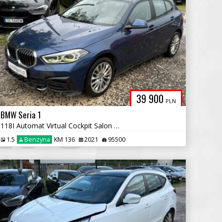
39 900
PLN
BMW Seria 1
118I Automat Virtual Cockpit Salon Polska
1.5
Benzyna
KM 136
2021
95500