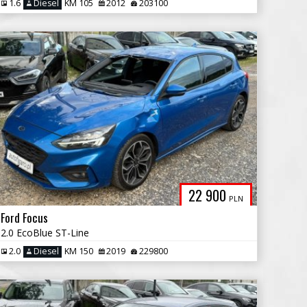
1.6
Diesel
KM 105
2012
203100
22 900
PLN
Ford Focus
2.0 EcoBlue ST-Line
2.0
Diesel
KM 150
2019
229800