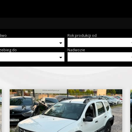
liwo
Rok produkcji od
zebieg do
Nadwozie