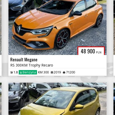
48 900
PLN
Renault Megane
RS 300KM Trophy Recaro
1.8
Benzyna
KM 300
2019
71200