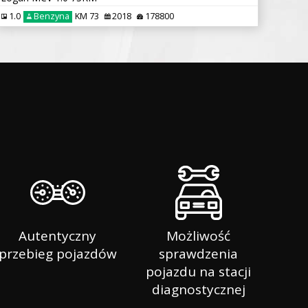
1.0
Benzyna
KM 73
2018
178800
Autentyczny
Możliwość
przebieg pojazdów
sprawdzenia
pojazdu na stacji
diagnostycznej