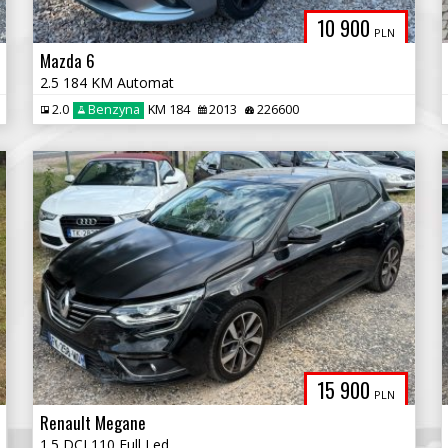
10 900
PLN
Mazda 6
2.5 184 KM Automat
2.0
Benzyna
KM 184
2013
226600
15 900
PLN
Renault Megane
1.5 DCI 110 Full Led