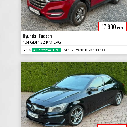
17 900
PLN
Hyundai Tucson
1.6l GDi 132 KM LPG
1.6
Benzyna+LPG
KM 132
2018
188700