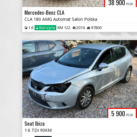
38 900
PLN
Mercedes-Benz CLA
CLA 180 AMG Automat Salon Polska
1.6
Benzyna
KM 122
2014
97800
5 900
PLN
Seat Ibiza
1.6 TDI 90KM