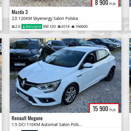
8 900
PLN
Mazda 3
2.0 120KM Skyenergy Salon Polska
2.0
Benzyna
KM 120
2014
166600
15 900
PLN
Renault Megane
1.5 DCI 110KM Automat Salon Polska