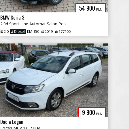
54 900
PLN
BMW Seria 3
2.0d Sport Line Automat Salon Polska
2.0
Diesel
KM 150
2019
177100
9 900
PLN
Dacia Logan
Logan MCV 1.0 73KM