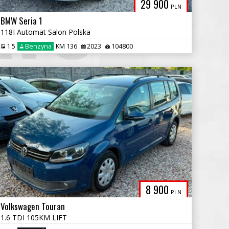
29 900
PLN
BMW Seria 1
118I Automat Salon Polska
1.5
Benzyna
KM 136
2023
104800
8 900
PLN
Volkswagen Touran
1.6 TDI 105KM LIFT