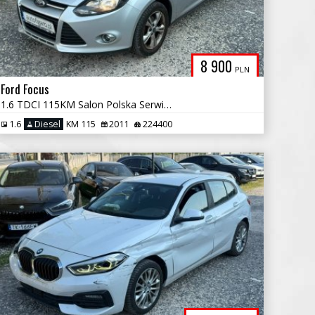
8 900
PLN
Ford Focus
1.6 TDCI 115KM Salon Polska Serwisowany Aso
1.6
Diesel
KM 115
2011
224400