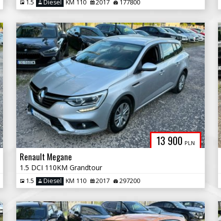
1.5
Diesel
KM 110
2017
177800
13 900
PLN
Renault Megane
1.5 DCI 110KM Grandtour
1.5
Diesel
KM 110
2017
297200