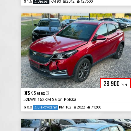
1.6
Diesel
KM 90
2012
127600
28 900
PLN
DFSK Seres 3
52kWh 162KM Salon Polska
0.0
Elektryczny
KM 162
2022
71200