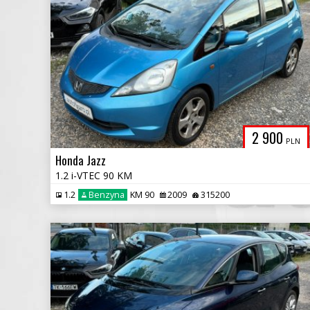
2 900
PLN
Honda Jazz
1.2 i-VTEC 90 KM
1.2
Benzyna
KM 90
2009
315200