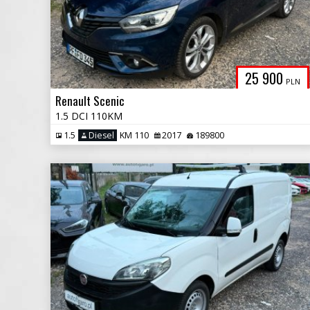
25 900
PLN
Renault Scenic
1.5 DCI 110KM
1.5
Diesel
KM 110
2017
189800