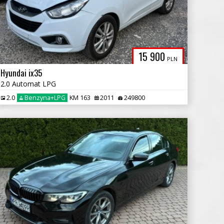
15 900
PLN
Hyundai ix35
2.0 Automat LPG
2.0
Benzyna+LPG
KM 163
2011
249800