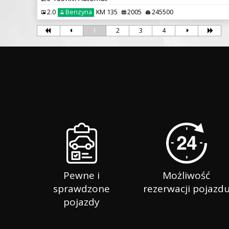
2.0
Benzyna
KM 135
2005
245500
1
2
3
4
Pewne i
Możliwość
sprawdzone
rezerwacji pojazd
pojazdy