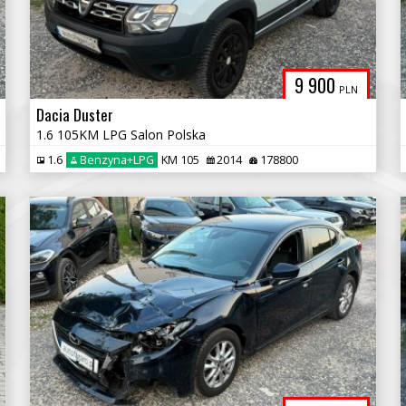
9 900
PLN
Dacia Duster
1.6 105KM LPG Salon Polska
1.6
Benzyna+LPG
KM 105
2014
178800