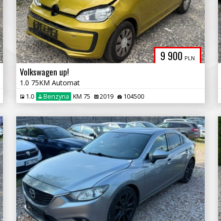
9 900
PLN
Volkswagen up!
1.0 75KM Automat
1.0
Benzyna
KM 75
2019
104500