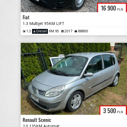
16 900
PLN
Fiat
1.3 Multijet 95KM LIFT
1.3
Diesel
KM 95
2017
88800
3 500
PLN
Renault Scenic
2.0 135KM Automat