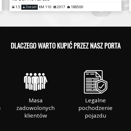
1.5
Diesel
KM 110
2017
186500
DLACZEGO WARTO KUPIĆ
Masa
Legalne
u
zadowolonych
pochodzenie
klientów
pojazdu