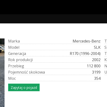
M
a
r
k
a
Mercedes-Benz
T
M
o
d
e
l
SLK
S
G
e
n
e
r
a
c
j
a
R170 (1996-2004)
T
R
o
k
p
r
o
d
u
k
c
j
i
2002
K
P
r
z
e
b
i
e
g
112 800
P
o
j
e
m
n
o
ś
ć
s
k
o
k
o
w
a
3199
M
o
c
354
Zapytaj o pojazd