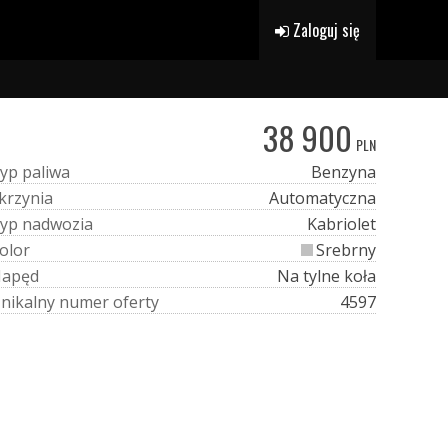
Zaloguj się
38 900
PLN
y
p
p
a
l
i
w
a
Benzyna
k
r
z
y
n
i
a
Automatyczna
y
p
n
a
d
w
o
z
i
a
Kabriolet
o
l
o
r
Srebrny
N
a
p
ę
d
Na tylne koła
U
n
i
k
a
l
n
y
n
u
m
e
r
o
f
e
r
t
y
4597