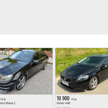
10 900
PLN
PLN
enz Klasa C
Volvo V40