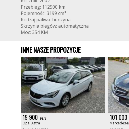
Rocznik: 2002
Przebieg: 112500 km
Pojemność: 3199 cm³
Rodzaj paliwa: benzyna
Skrzynia biegów: automatyczna
Moc: 354 KM
INNE NASZE PROPOZYCJE
19 900
101 000
PLN
Opel Astra
Mercedes-B